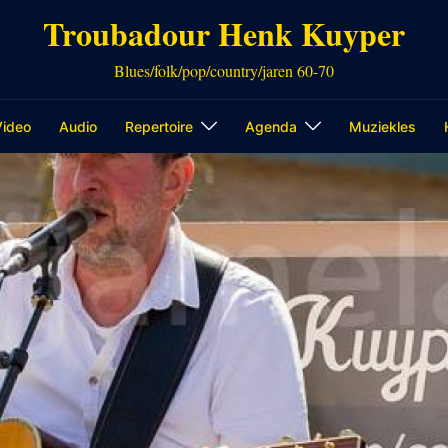
Troubadour Henk Kuyper
Blues/folk/pop/country/jaren 60-70
Video
Audio
Repertoire
Agenda
Muziekles