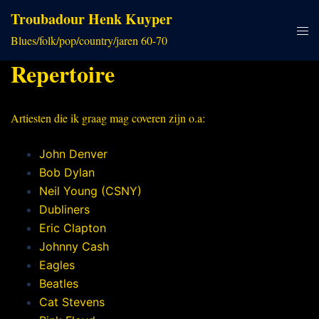
Ga
Troubadour Henk Kuyper
naar
Tog
Blues/folk/pop/country/jaren 60-70
de
men
inhoud
Repertoire
Artiesten die ik graag mag coveren zijn o.a:
John Denver
Bob Dylan
Neil Young (CSNY)
Dubliners
Eric Clapton
Johnny Cash
Eagles
Beatles
Cat Stevens